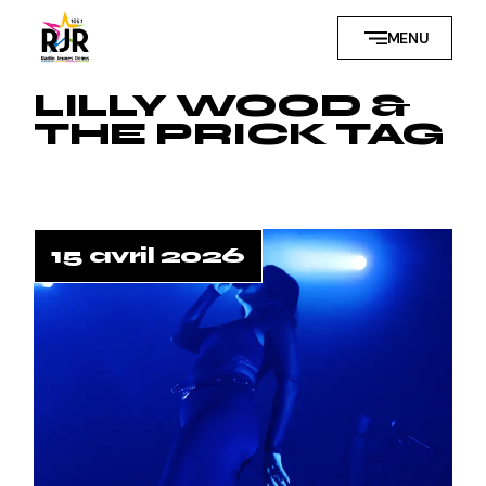
Skip
to
MENU
the
content
LILLY WOOD &
THE PRICK TAG
15 avril 2026