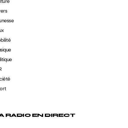
lture
vers
unesse
ux
bilité
sique
litique
R
ciété
ort
A RADIO EN DIRECT