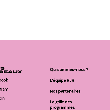
S
Qui sommes-nous ?
SEAUX
book
L’équipe RJR
agram
Nos partenaires
dIn
La grille des
programmes