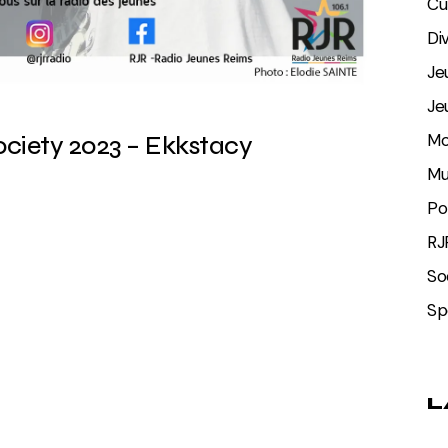
Cu
Di
Je
Je
Mo
ciety 2023 – Ekkstacy
Mu
Po
RJ
So
Sp
L