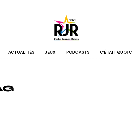
ACTUALITÉS
JEUX
PODCASTS
C’ÉTAIT QUOI C
que
Agenda
 des programmes
Culture
AG
pe RJR
Sport
r bénévole
Mobilité
couter
Jeunesse
RJR