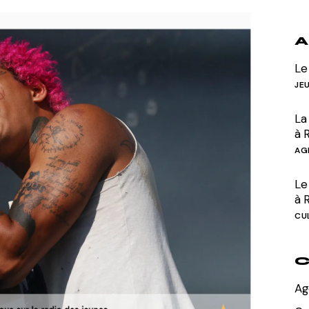
Divers
A
Le
JE
La
à 
AG
Le 
à 
CU
C
Ag