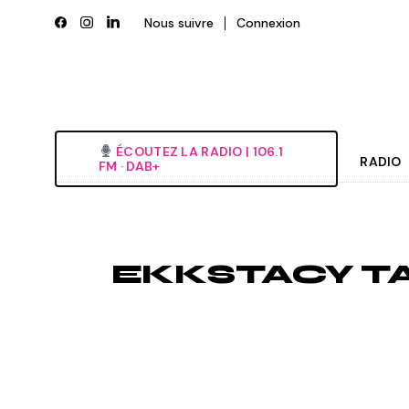
Skip
to
Nous suivre
Connexion
the
content
ÉCOUTEZ LA RADIO‎ | ‎106.1
RADIO
FM · DAB+
Histori
Grille
EKKSTACY T
L’équi
Deveni
Nous é