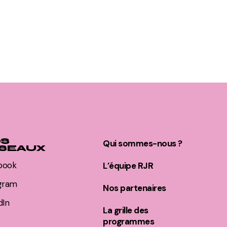
S
Qui sommes-nous ?
SEAUX
book
L’équipe RJR
agram
Nos partenaires
dIn
La grille des
programmes