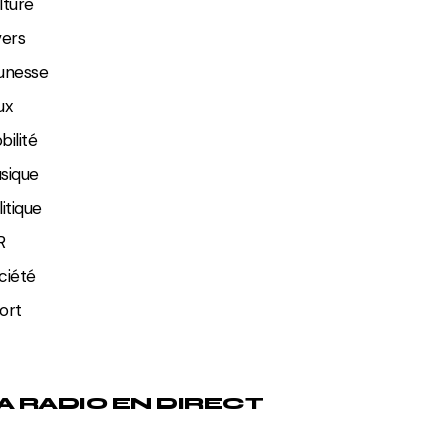
lture
vers
unesse
ux
bilité
sique
litique
R
ciété
ort
A RADIO EN DIRECT