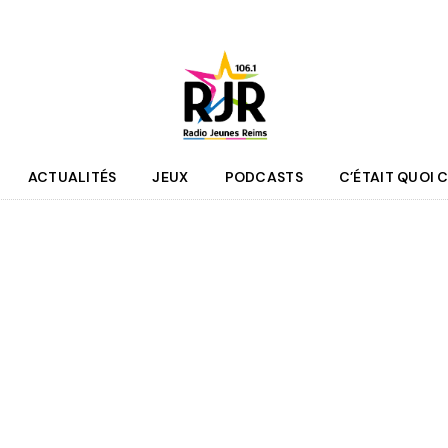
ACTUALITÉS
JEUX
PODCASTS
C’ÉTAIT QUOI C
que
Agenda
 des programmes
Culture
pe RJR
Sport
r bénévole
Mobilité
couter
Jeunesse
RJR