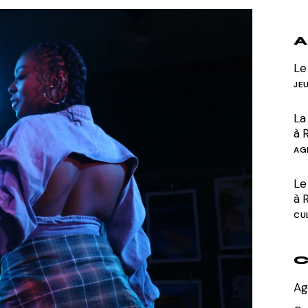
Divers
A
Le
JE
La
à 
AG
Le 
à 
CU
C
Ag