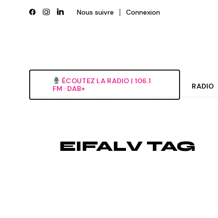
Skip
to
Nous suivre
Connexion
the
content
ÉCOUTEZ LA RADIO‎ | ‎106.1
RADIO
FM · DAB+
Histori
Grille
EIFALV TAG
L’équi
Deveni
Nous é