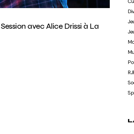
Cu
Di
Je
Session avec Alice Drissi à La
Je
Mo
Mu
Po
RJ
So
Sp
L