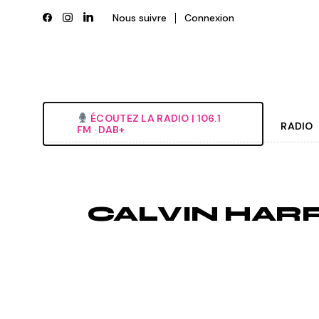
Skip
to
Nous suivre
Connexion
the
content
ÉCOUTEZ LA RADIO‎ | ‎106.1
RADIO
FM · DAB+
Histori
Grille
CALVIN HARR
L’équi
Deveni
Nous é