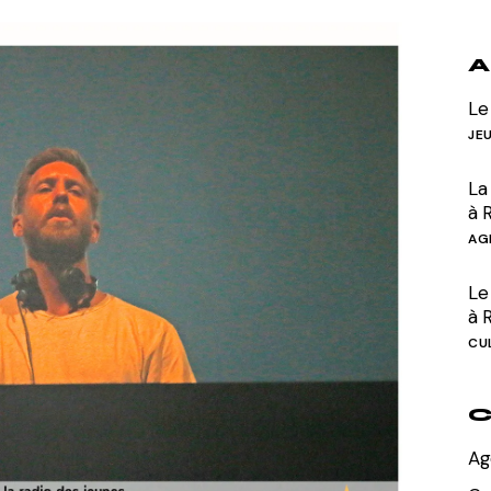
Divers
A
Le
JE
La
à 
AG
Le 
à 
CU
C
Ag