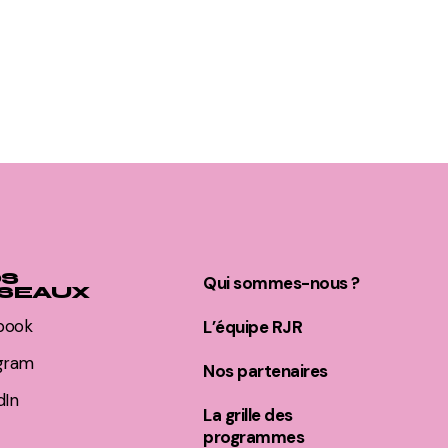
S
Qui sommes-nous ?
SEAUX
book
L’équipe RJR
agram
Nos partenaires
dIn
La grille des
programmes