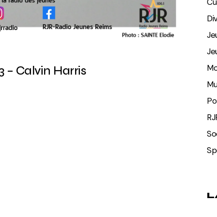
Cu
Di
Je
Je
Mo
 – Calvin Harris
Mu
Po
RJ
So
Sp
L