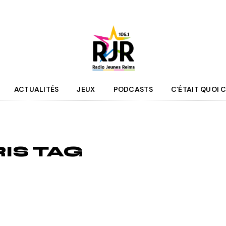
ACTUALITÉS
JEUX
PODCASTS
C’ÉTAIT QUOI C
que
Agenda
 des programmes
Culture
IS TAG
pe RJR
Sport
r bénévole
Mobilité
couter
Jeunesse
RJR