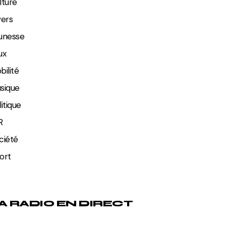
lture
vers
unesse
ux
bilité
sique
litique
R
ciété
ort
A RADIO EN DIRECT