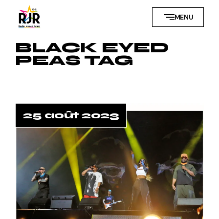
Skip
to
MENU
the
content
BLACK EYED
PEAS TAG
25 août 2023