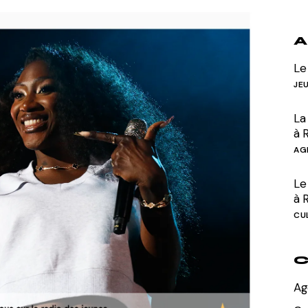
Divers
A
Le
JE
La
à 
AG
Le 
à 
CU
C
Ag