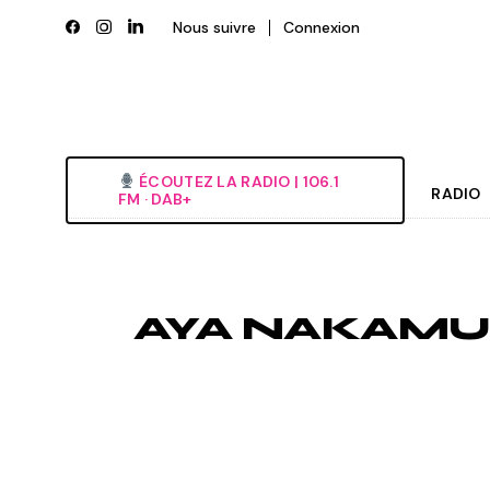
Skip
to
Nous suivre
Connexion
the
content
ÉCOUTEZ LA RADIO‎ | ‎106.1
RADIO
FM · DAB+
Histori
Grille
AYA NAKAMU
L’équi
Deveni
Nous é