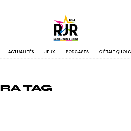
ACTUALITÉS
JEUX
PODCASTS
C’ÉTAIT QUOI C
que
Agenda
 des programmes
Culture
RA TAG
pe RJR
Sport
r bénévole
Mobilité
couter
Jeunesse
RJR