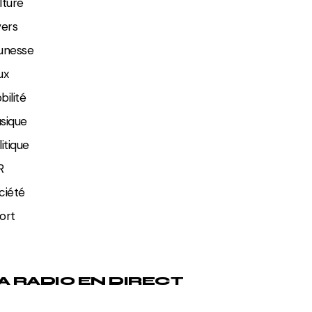
lture
vers
unesse
ux
bilité
sique
litique
R
ciété
ort
A RADIO EN DIRECT