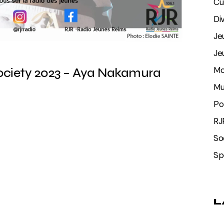
Cu
Di
Je
Je
Mo
ociety 2023 – Aya Nakamura
Mu
Po
RJ
So
Sp
L