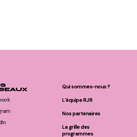
S
Qui sommes-nous ?
SEAUX
book
L’équipe RJR
agram
Nos partenaires
dIn
La grille des
programmes