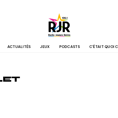
ACTUALITÉS
JEUX
PODCASTS
C’ÉTAIT QUOI C
que
Agenda
 des programmes
Culture
LET
pe RJR
Sport
r bénévole
Mobilité
couter
Jeunesse
RJR