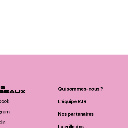
S
Qui sommes-nous ?
SEAUX
book
L’équipe RJR
agram
Nos partenaires
dIn
La grille des