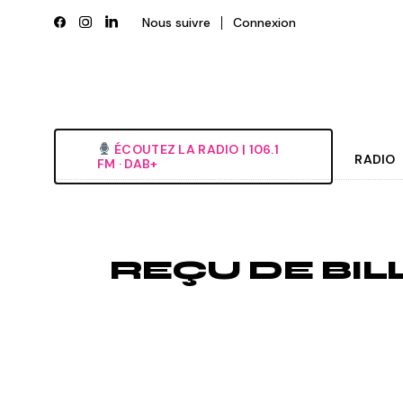
Skip
to
Nous suivre
Connexion
the
content
ÉCOUTEZ LA RADIO‎ | ‎106.1
RADIO
FM · DAB+
Histori
Grille
REÇU DE BIL
L’équi
Deveni
Nous é