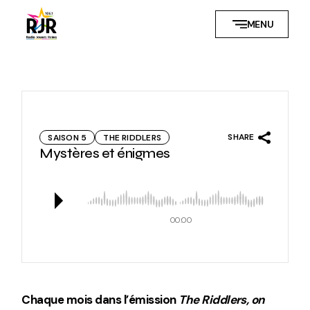
Skip
to
MENU
the
content
SHARE
SAISON 5
THE RIDDLERS
Mystères et énigmes
00:00
Chaque mois dans l’émission
The Riddlers, on