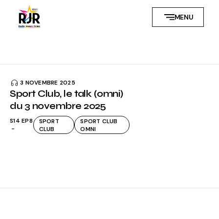
Skip
to
MENU
the
content
3 NOVEMBRE 2025
Sport Club, le talk (omni)
du 3 novembre 2025
S14 EP8
SPORT
SPORT CLUB
CLUB
OMNI