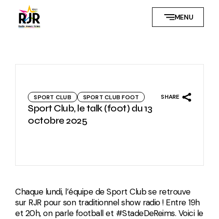
Skip
to
MENU
the
content
SHARE
SPORT CLUB
SPORT CLUB FOOT
Sport Club, le talk (foot) du 13
octobre 2025
Chaque lundi, l’équipe de Sport Club se retrouve
sur RJR pour son traditionnel show radio ! Entre 19h
et 20h, on parle football et #StadeDeReims. Voici le