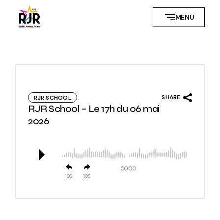
Skip
to
MENU
the
content
SHARE
RJR SCHOOL
RJR School – Le 17h du 06 mai
2026
00:00
10
10