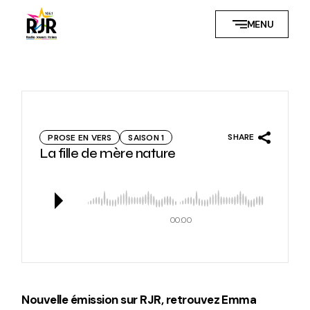
Skip
to
MENU
the
content
SHARE
PROSE EN VERS
SAISON 1
La fille de mère nature
00:00
Nouvelle émission sur RJR, retrouvez Emma