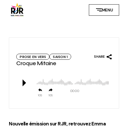
Skip
to
MENU
the
content
SHARE
PROSE EN VERS
SAISON 1
Croque Mitaine
00:00
10
10
Nouvelle émission sur RJR, retrouvez Emma