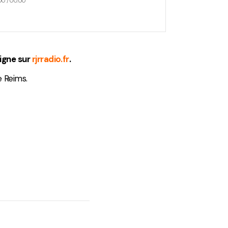
00
/
00:00
ligne sur
rjrradio.fr
.
e Reims.