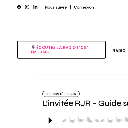
Skip
to
Nous suivre
Connexion
the
content
ÉCOUTEZ LA RADIO‎ | ‎106.1
RADIO
FM · DAB+
Histori
Grille
L’équi
LES INVITÉ.E.S RJR
Deveni
L’invitée RJR – Guide 
Nous é