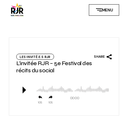
Skip
to
MENU
the
content
SHARE
LES INVITÉ.E.S RJR
L’invitée RJR – 5e Festival des
récits du social
00:00
10
10