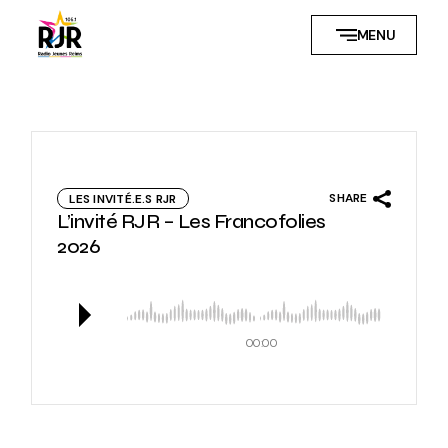
Skip
to
MENU
the
content
SHARE
LES INVITÉ.E.S RJR
L’invité RJR – Les Francofolies
2026
00:00