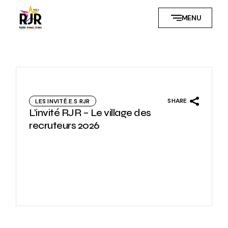
Skip
to
MENU
the
content
SHARE
LES INVITÉ.E.S RJR
L’invité RJR – Le village des
recruteurs 2026