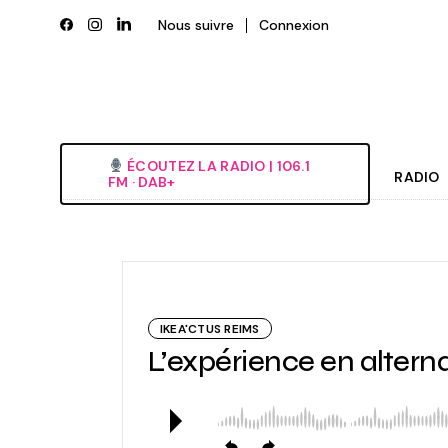
Skip
to
Nous suivre
Connexion
the
content
ÉCOUTEZ LA RADIO‎ | ‎106.1
RADIO
FM · DAB+
Histori
Grille
L’équi
IKEA'CTUS REIMS
Deveni
L’expérience en alter
Nous é