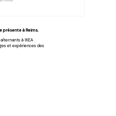
00
/
00:00
se présente à Reims.
 alternants à IKEA
ages et expériences des