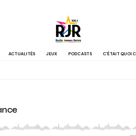
ACTUALITÉS
JEUX
PODCASTS
C’ÉTAIT QUOI C
que
Agenda
 des programmes
Culture
pe RJR
Sport
r bénévole
Mobilité
nance
couter
Jeunesse
RJR