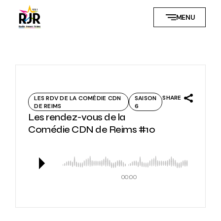
Skip
to
MENU
the
content
SHARE
LES RDV DE LA COMÉDIE CDN
SAISON
DE REIMS
6
Les rendez-vous de la
Comédie CDN de Reims #10
00:00