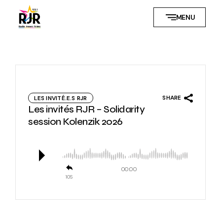
Skip
to
MENU
the
content
SHARE
LES INVITÉ.E.S RJR
Les invités RJR – Solidarity
session Kolenzik 2026
00:00
10