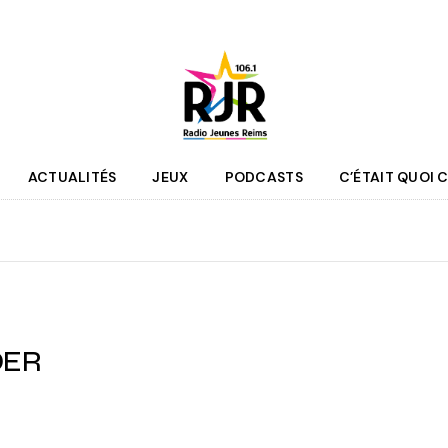
ACTUALITÉS
JEUX
PODCASTS
C’ÉTAIT QUOI C
que
Agenda
 des programmes
Culture
pe RJR
Sport
r bénévole
Mobilité
CDER
couter
Jeunesse
RJR