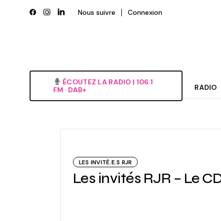
Skip
to
Nous suivre
Connexion
the
content
ÉCOUTEZ LA RADIO‎ | ‎106.1
RADIO
FM · DAB+
Histori
Grille
L’équi
LES INVITÉ.E.S RJR
Deveni
Les invités RJR – Le 
Nous é