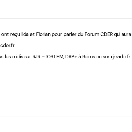
Divers
 ont reçu Ilda et Florian pour parler du Forum CDER qui aura 
cder.fr
us les midis sur RJR – 106.1 FM, DAB+ à Reims ou sur rjrradio.fr