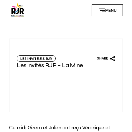
Skip
to
MENU
the
content
SHARE
LES INVITÉ.E.S RJR
Les invités RJR – La Mine
Ce midi, Gizem et Julien ont reçu Véronique et