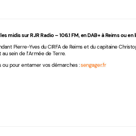
Divers
s les midis sur RJR Radio – 106.1 FM, en DAB+ à Reims ou en 
ndant Pierre-Yves du CIRFA de Reims et du capitaine Chris
 au sein de l’Armée de Terre.
s ou pour entamer vos démarches : ⁠
sengager.fr