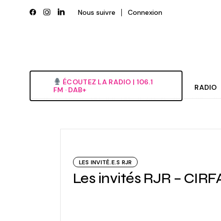
Skip
to
Nous suivre
Connexion
the
content
ÉCOUTEZ LA RADIO‎ | ‎106.1
RADIO
FM · DAB+
Histori
Grille
L’équi
LES INVITÉ.E.S RJR
Deveni
Les invités RJR – CIRF
Nous é