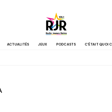
ACTUALITÉS
JEUX
PODCASTS
C’ÉTAIT QUOI C
que
Agenda
 des programmes
Culture
pe RJR
Sport
r bénévole
Mobilité
A
couter
Jeunesse
RJR