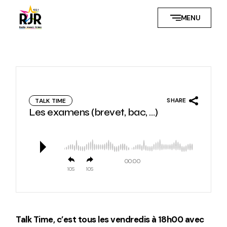
Skip
to
MENU
the
content
SHARE
TALK TIME
Les examens (brevet, bac, …)
00:00
10
10
Talk Time, c’est tous les vendredis à 18h00 avec