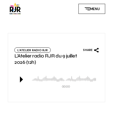
Skip
to
MENU
the
content
SHARE
L'ATELIER RADIO RJR
L’Atelier radio RJR du 9 juillet
2026 (12h)
00:00