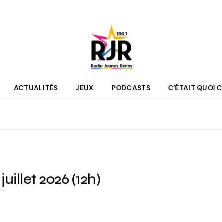
ACTUALITÉS
JEUX
PODCASTS
C’ÉTAIT QUOI C
que
Agenda
 des programmes
Culture
pe RJR
Sport
r bénévole
Mobilité
juillet 2026 (12h)
couter
Jeunesse
RJR