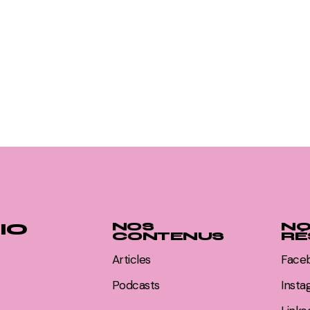
IO
NOS
NO
CONTENUS
RÉ
Articles
Face
Podcasts
Inst