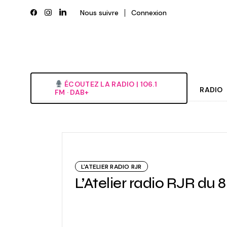
Skip
to
Nous suivre
Connexion
the
content
ÉCOUTEZ LA RADIO‎ | ‎106.1
RADIO
FM · DAB+
Histori
Grille
L’équi
L'ATELIER RADIO RJR
Deveni
L’Atelier radio RJR du 8 
Nous é