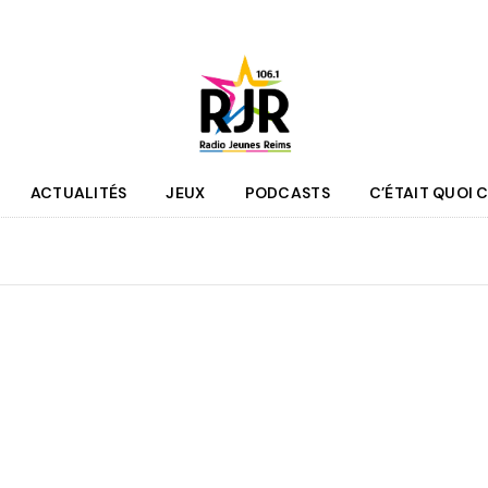
ACTUALITÉS
JEUX
PODCASTS
C’ÉTAIT QUOI C
que
Agenda
 des programmes
Culture
pe RJR
Sport
r bénévole
Mobilité
couter
Jeunesse
RJR