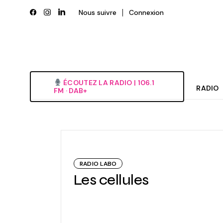
Skip
to
Nous suivre
Connexion
the
content
ÉCOUTEZ LA RADIO‎ | ‎106.1
RADIO
FM · DAB+
Histori
Grille
L’équi
RADIO LABO
Deveni
Les cellules
Nous é