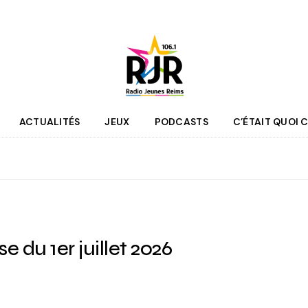
ACTUALITÉS
JEUX
PODCASTS
C’ÉTAIT QUOI C
que
Agenda
 des programmes
Culture
pe RJR
Sport
r bénévole
Mobilité
 du 1er juillet 2026
couter
Jeunesse
RJR