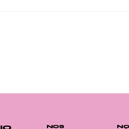
IO
NOS
NO