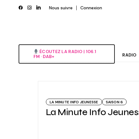
Skip
to
Nous suivre
Connexion
the
content
ÉCOUTEZ LA RADIO‎ | ‎106.1
RADIO
FM · DAB+
Histori
Grille
L’équi
LA MINUTE INFO JEUNESSE
SAISON 6
Deveni
La Minute Info Jeunesse
Nous é