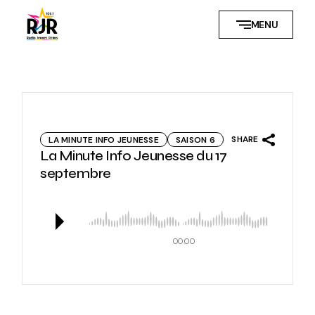
Skip
to
MENU
the
content
SHARE
LA MINUTE INFO JEUNESSE
SAISON 6
La Minute Info Jeunesse du 17
septembre
00:00