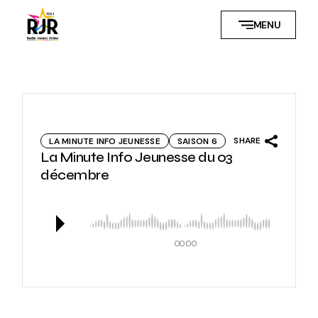
Skip
to
MENU
the
content
SHARE
LA MINUTE INFO JEUNESSE
SAISON 6
La Minute Info Jeunesse du 03
décembre
00:00