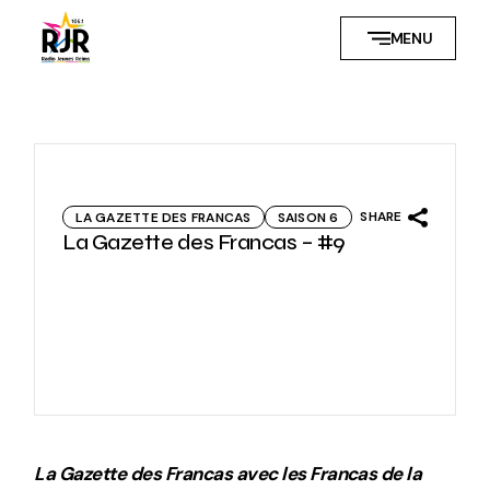
Skip
to
MENU
the
content
SHARE
LA GAZETTE DES FRANCAS
SAISON 6
La Gazette des Francas – #9
La Gazette des Francas avec les Francas de la