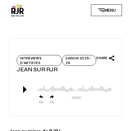
Skip
to
MENU
the
content
SHARE
INTERVIEWS
SAISON 2025-
D'ARTISTES
26
JEAN SUR RJR
00:00
10
10