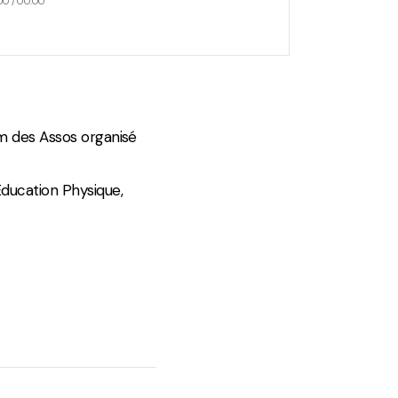
00
/
00:00
um des Assos organisé
ducation Physique,