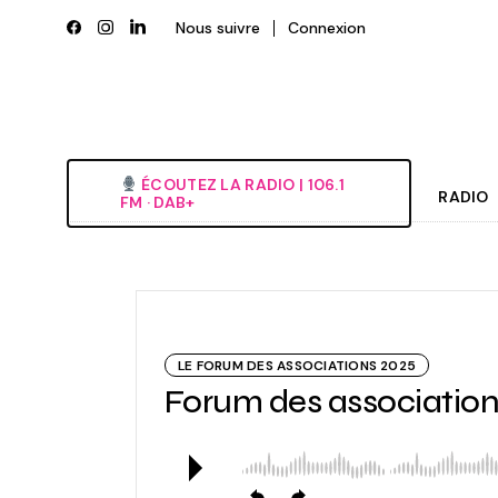
Skip
to
Nous suivre
Connexion
the
content
ÉCOUTEZ LA RADIO‎ | ‎106.1
RADIO
FM · DAB+
Histori
Grille
L’équi
LE FORUM DES ASSOCIATIONS 2025
Deveni
Forum des associatio
Nous é