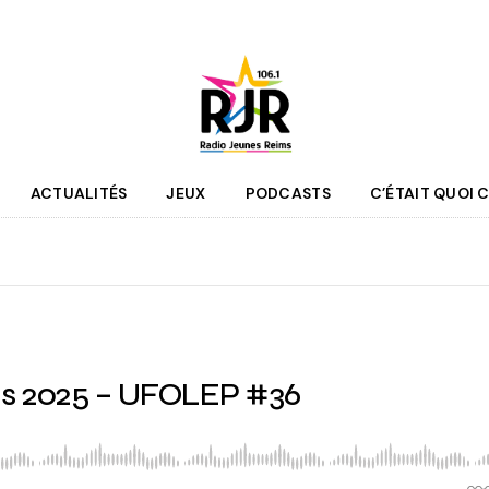
ACTUALITÉS
JEUX
PODCASTS
C’ÉTAIT QUOI C
que
Agenda
 des programmes
Culture
pe RJR
Sport
r bénévole
Mobilité
ns 2025 – UFOLEP #36
couter
Jeunesse
RJR