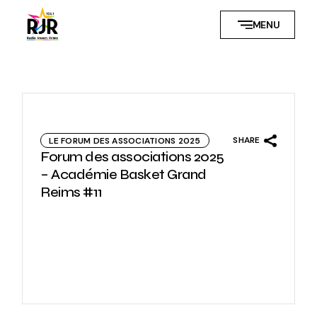
Skip
to
MENU
the
content
SHARE
LE FORUM DES ASSOCIATIONS 2025
Forum des associations 2025
– Académie Basket Grand
Reims #11