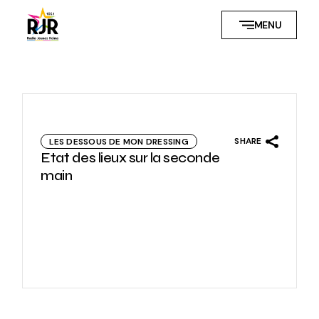
Skip
to
MENU
the
content
SHARE
LES DESSOUS DE MON DRESSING
Etat des lieux sur la seconde
main