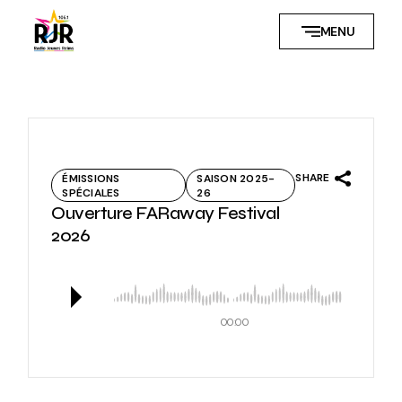
Skip
to
MENU
the
content
SHARE
ÉMISSIONS
SAISON 2025-
SPÉCIALES
26
Ouverture FARaway Festival
2026
00:00