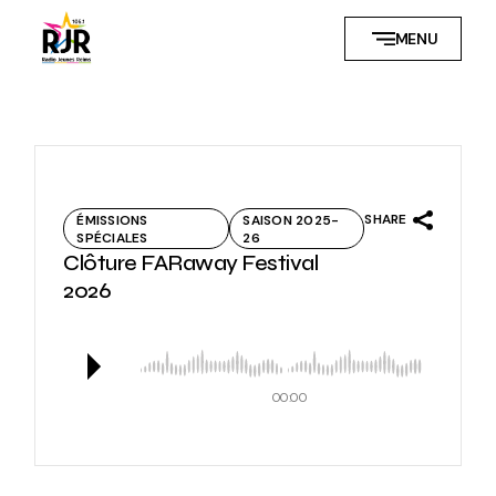
Skip
to
MENU
the
content
SHARE
ÉMISSIONS
SAISON 2025-
SPÉCIALES
26
Clôture FARaway Festival
2026
00:00