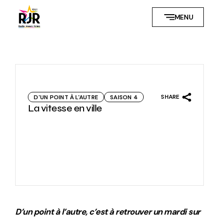
Skip
to
MENU
the
content
SHARE
D'UN POINT À L'AUTRE
SAISON 4
La vitesse en ville
D’un point à l’autre, c’est à retrouver un mardi sur