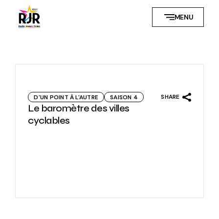
Skip
to
MENU
the
content
SHARE
D'UN POINT À L'AUTRE
SAISON 4
Le baromètre des villes
cyclables