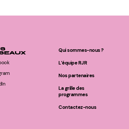
S
Qui sommes-nous ?
SEAUX
book
L’équipe RJR
agram
Nos partenaires
dIn
La grille des
programmes
Contactez-nous