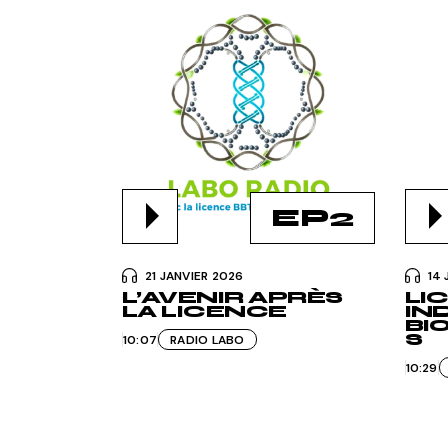
EP2
21 JANVIER 2026
14 
L’AVENIR APRÈS
LI
LA LICENCE
IN
BI
S
10:07
RADIO LABO
10:29