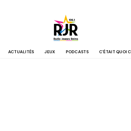
ACTUALITÉS
JEUX
PODCASTS
C’ÉTAIT QUOI C
que
Agenda
 des programmes
Culture
pe RJR
Sport
r bénévole
Mobilité
couter
Jeunesse
RJR