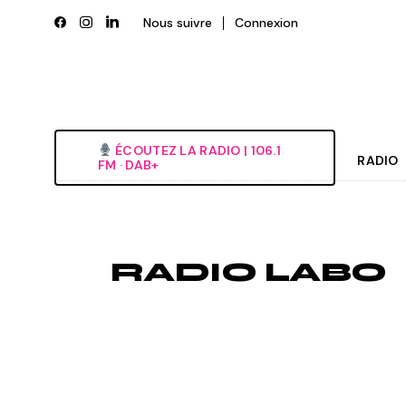
Skip
to
Nous suivre
Connexion
the
content
ÉCOUTEZ LA RADIO‎ | ‎106.1
RADIO
FM · DAB+
Histori
Grille
RADIO LABO
L’équi
Deveni
Nous é