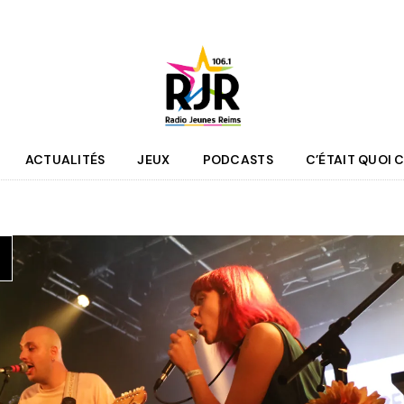
ACTUALITÉS
JEUX
PODCASTS
C’ÉTAIT QUOI C
que
Agenda
 des programmes
Culture
pe RJR
Sport
r bénévole
Mobilité
couter
Jeunesse
RJR