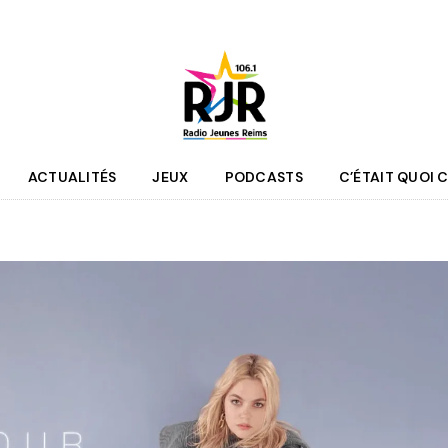
ACTUALITÉS
JEUX
PODCASTS
C’ÉTAIT QUOI C
que
Agenda
 des programmes
Culture
pe RJR
Sport
r bénévole
Mobilité
couter
Jeunesse
RJR