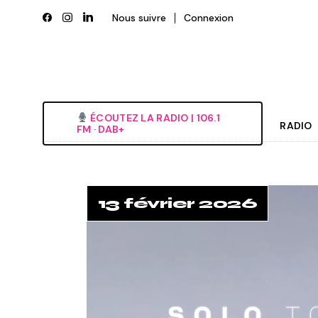
Skip
to
Nous suivre
Connexion
the
content
ÉCOUTEZ LA RADIO‎ | ‎106.1
RADIO
FM · DAB+
Histori
Grille
13 février 2026
L’équi
Deveni
Nous é