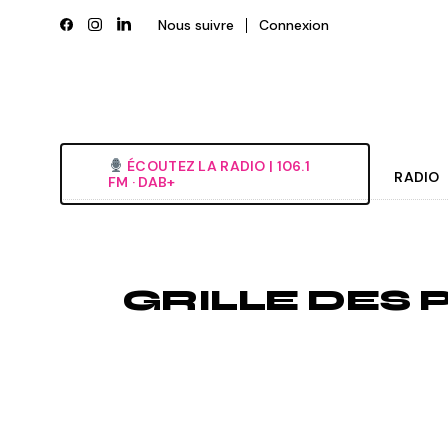
Skip
to
Nous suivre
Connexion
the
content
ÉCOUTEZ LA RADIO‎ | ‎106.1
RADIO
FM · DAB+
Histori
Grille
GRILLE DES 
L’équi
Deveni
Nous é