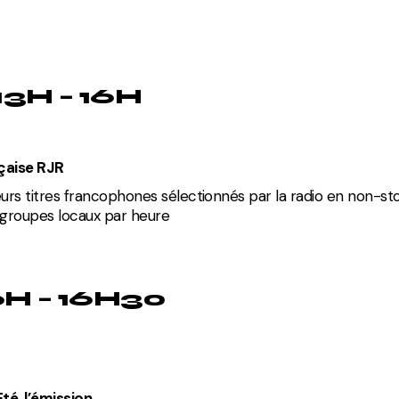
13H – 16H
çaise RJR
eurs titres francophones sélectionnés par la radio en non-st
u groupes locaux par heure
6H – 16H30
té, l’émission