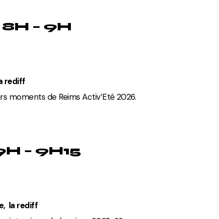
8H – 9H
a rediff
eurs moments de Reims Activ’Eté 2026.
9H – 9H15
, la rediff