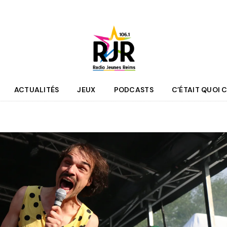
ACTUALITÉS
JEUX
PODCASTS
C’ÉTAIT QUOI C
que
Agenda
 des programmes
Culture
pe RJR
Sport
r bénévole
Mobilité
couter
Jeunesse
RJR