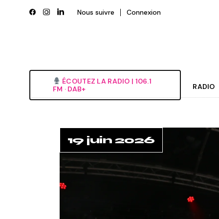
Nous suivre
Connexion
ÉCOUTEZ LA RADIO‎ | ‎106.1
RADIO
FM · DAB+
Histori
Grille
19 juin 2026
L’équi
Deveni
Nous é