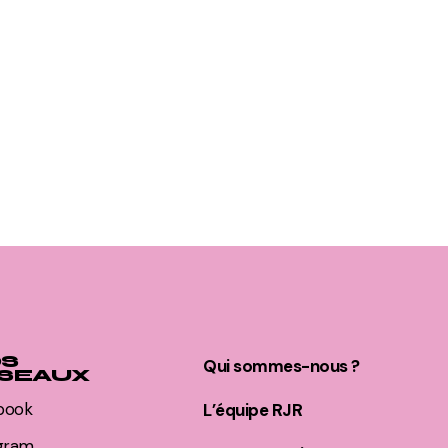
S
Qui sommes-nous ?
SEAUX
book
L’équipe RJR
agram