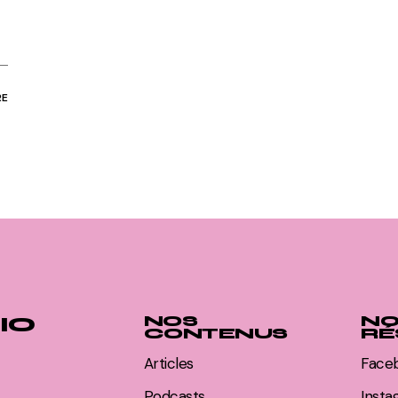
RE
IO
NOS
NO
CONTENUS
RÉ
Articles
Face
Podcasts
Inst