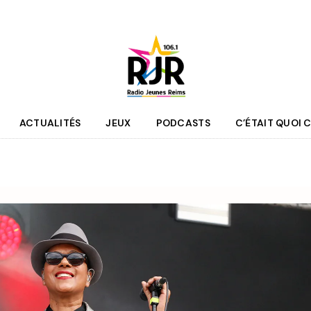
ACTUALITÉS
JEUX
PODCASTS
C’ÉTAIT QUOI C
que
Agenda
 des programmes
Culture
pe RJR
Sport
r bénévole
Mobilité
couter
Jeunesse
RJR