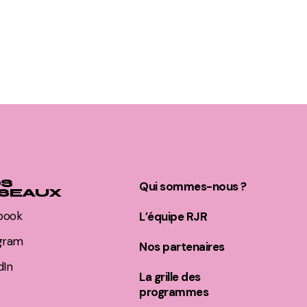
S
Qui sommes-nous ?
SEAUX
book
L’équipe RJR
agram
Nos partenaires
dIn
La grille des
programmes