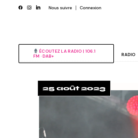
Nous suivre
Connexion
ÉCOUTEZ LA RADIO‎ | ‎106.1
RADIO
FM · DAB+
Histori
Grille
25 août 2023
L’équi
Deveni
Nous é