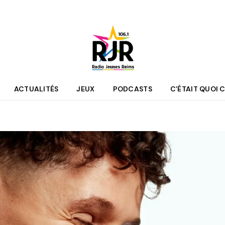
ACTUALITÉS
JEUX
PODCASTS
C’ÉTAIT QUOI C
que
Agenda
 des programmes
Culture
pe RJR
Sport
r bénévole
Mobilité
couter
Jeunesse
RJR