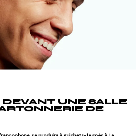
Divers
 DEVANT UNE SALLE
CARTONNERIE DE
 francophone, se produira à guichets-fermés à La