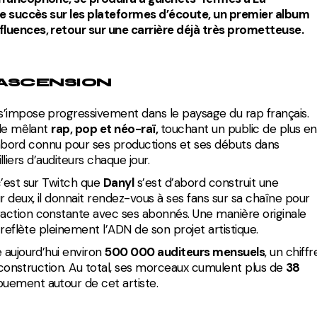
tre succès sur les plateformes d’écoute, un premier album
nfluences, retour sur une carrière déjà très prometteuse.
 ASCENSION
s’impose progressivement dans le paysage du rap français.
yle mêlant
rap, pop et néo-raï,
touchant un public de plus en
 d’abord connu pour ses productions et ses débuts dans
illiers d’auditeurs chaque jour.
c’est sur Twitch que
Danyl
s’est d’abord construit une
deux, il donnait rendez-vous à ses fans sur sa chaîne pour
action constante avec ses abonnés. Une manière originale
 reflète pleinement l’ADN de son projet artistique.
 aujourd’hui environ
500 000 auditeurs mensuels
, un chiffr
e construction. Au total, ses morceaux cumulent plus de
38
ouement autour de cet artiste.