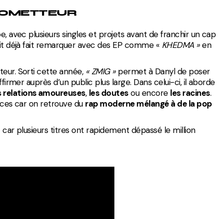
ROMETTEUR
e, avec plusieurs singles et projets avant de franchir un cap
tait déjà fait remarquer avec des EP comme «
KHEDMA »
en
teur. Sorti cette année,
« ZMIG »
permet à Danyl de poser
ffirmer auprès d’un public plus large. Dans celui-ci, il aborde
s relations amoureuses
,
les doutes
ou encore
les racines
.
ences car on retrouve du
rap moderne mélangé à de la pop
 car plusieurs titres ont rapidement dépassé le million