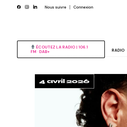
Skip
to
Nous suivre
Connexion
the
content
ÉCOUTEZ LA RADIO‎ | ‎106.1
RADIO
FM · DAB+
Histori
Grille
4 avril 2026
L’équi
Deveni
Nous é