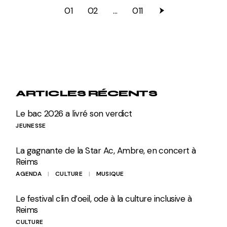
PAGINATION
01
02
…
011
DES
PUBLICATIONS
ARTICLES RÉCENTS
Le bac 2026 a livré son verdict
JEUNESSE
La gagnante de la Star Ac, Ambre, en concert à
Reims
AGENDA
CULTURE
MUSIQUE
Le festival clin d’oeil, ode à la culture inclusive à
Reims
CULTURE