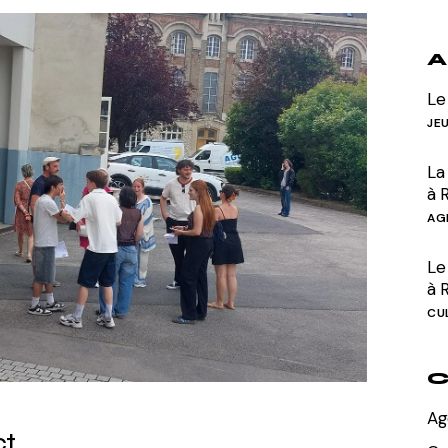
Divers
A
Le
JE
La
à 
AG
Le 
à 
CU
C
Ag
ct