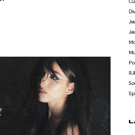
Cu
Di
Je
Je
Mo
Mu
Po
RJ
So
Sp
L