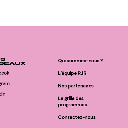
S
Qui sommes-nous ?
SEAUX
book
L’équipe RJR
agram
Nos partenaires
dIn
La grille des
programmes
Contactez-nous