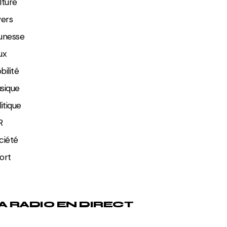
lture
vers
unesse
ux
bilité
sique
litique
R
ciété
ort
A RADIO EN DIRECT