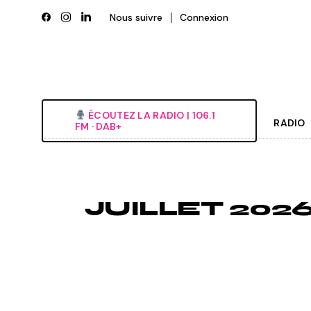
Skip
to
Nous suivre
Connexion
the
content
ÉCOUTEZ LA RADIO‎ | ‎106.1
RADIO
FM · DAB+
Histori
Grille
JUILLET 202
L’équi
Deveni
Nous é