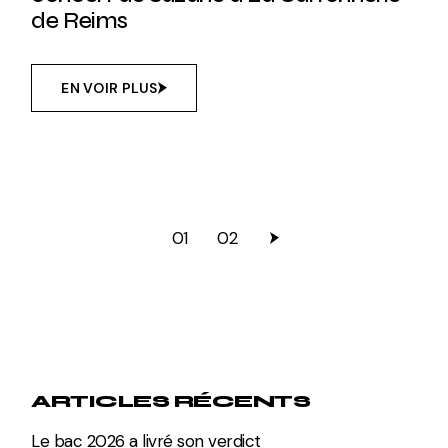
de Reims
EN VOIR PLUS
PAGINATION
01
02
DES
PUBLICATIONS
ARTICLES RÉCENTS
Le bac 2026 a livré son verdict